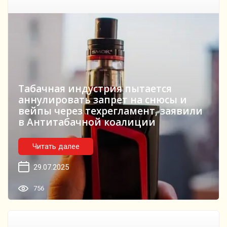
Табачная индустрия пытается
аннулировать запрет на снюсы и
вейпы через техрегламент, заявили
в Антитабачной коалиции
Читать далее
29.07.2025
756