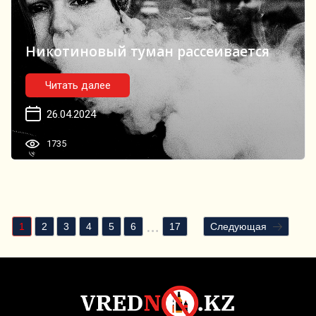
Никотиновый туман рассеивается
Читать далее
26.04.2024
1735
1
2
3
4
5
6
17
Следующая