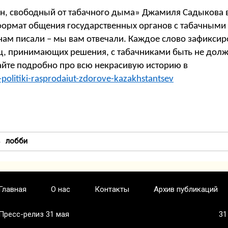
ан, свободный от табачного дыма» Джамиля Садыкова 
формат общения государственных органов с табачными
нам писали – мы вам отвечали. Каждое слово зафиксир
ц, принимающих решения, с табачниками быть не долж
йте подробно про всю некрасивую историю в
-politiki-rasprodaiut-zdorove-kazakhstantsev
лобби
Главная
О нас
Контакты
Архив публикаций
Пресс-релиз 31 мая
31