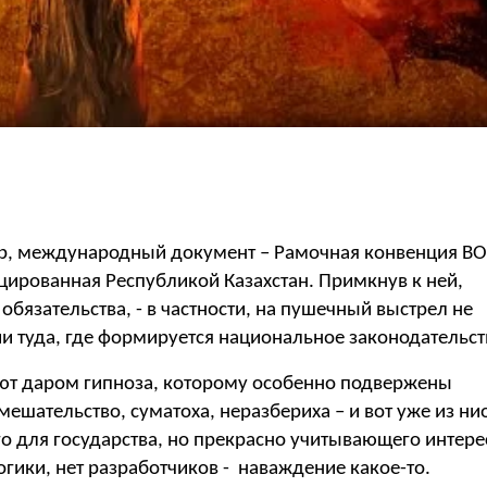
имер, международный документ – Рамочная конвенция ВО
цированная Республикой Казахстан. Примкнув к ней,
бязательства, - в частности, на пушечный выстрел не
и туда, где формируется национальное законодательст
ают даром гипноза, которому особенно подвержены
шательство, суматоха, неразбериха – и вот уже из ни
го для государства, но прекрасно учитывающего интер
логики, нет разработчиков - наваждение какое-то.