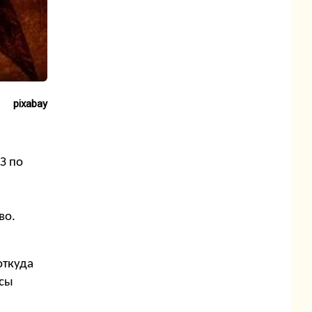
pixabay
З по
во.
откуда
есы