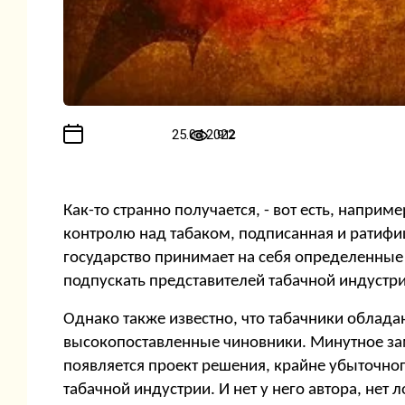
25.04.2022
912
Как-то странно получается, - вот есть, напр
контролю над табаком, подписанная и ратифи
государство принимает на себя определенные о
подпускать представителей табачной индустри
Однако также известно, что табачники облад
высокопоставленные чиновники. Минутное заме
появляется проект решения, крайне убыточно
табачной индустрии. И нет у него автора, нет 