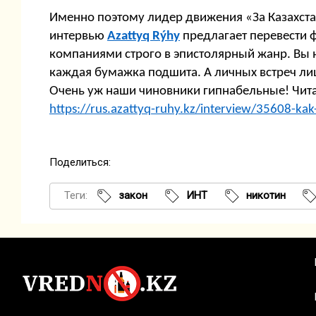
Именно поэтому лидер движения «За Казахст
интервью
Azattyq Rýhy
предлагает перевести 
компаниями строго в эпистолярный жанр. Вы 
каждая бумажка подшита. А личных встреч ли
Очень уж наши чиновники гипнабельные! Чита
https://rus.azattyq-ruhy.kz/interview/35608-kak
Поделиться:
Теги:
закон
ИНТ
никотин