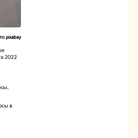
то pixabay
ые
та 2022
осы,
осы в