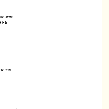
инансов
н на
те эту