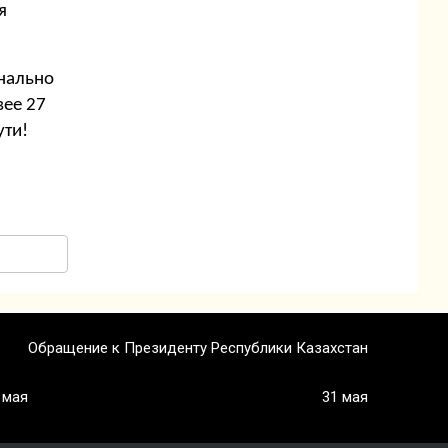
я
инально
вее 27
ути!
Обращение к Президенту Республики Казахстан
 мая
31 мая