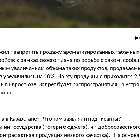
фо
жили запретить продажу ароматизированных табачных
ойств в рамках своего плана по борьбе с раком, сообщ
ьным увеличением объема таких продуктов, продаваем
в увеличились на 10%. На эту продукцию приходится 2,
в Евросоюзе. Запрет будет распространяться на устро
тина.
га в Казахстане»! Что том заявляли подписанты?
ы ни государства (потери бюджета), ни добросовестног
(контрафактная продукция низкого качества). На основ