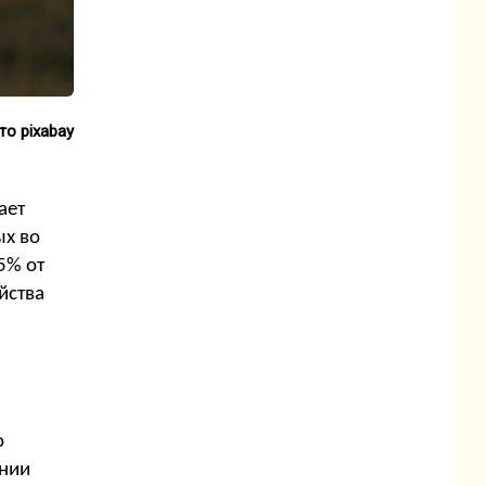
то pixabay
ает
ых во
5% от
йства
о
ании