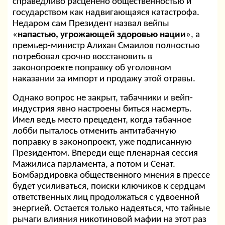
справедливо расценено общественностью и
государством как надвигающаяся катастрофа.
Недаром сам Президент назвал вейпы
«
напастью, угрожающей здоровью нации
», а
премьер-министр Алихан Смаилов полностью
потребовал срочно восстановить в
законопроекте поправку об уголовном
наказании за импорт и продажу этой отравы.
Однако вопрос не закрыт, табачники и вейп-
индустрия явно настроены биться насмерть.
Имел ведь место прецедент, когда табачное
лобби пыталось отменить антитабачную
поправку в законопроект, уже подписанную
Президентом. Впереди еще пленарная сессия
Мажилиса парламента, а потом и Сенат.
Бомбардировка общественного мнения в прессе
будет усиливаться, поиски ключиков к сердцам
ответственных лиц продолжаться с удвоенной
энергией. Остается только надеяться, что тайные
рычаги влияния никотиновой мафии на этот раз