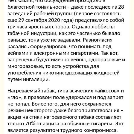
Не сказать, что обсуждение проходило в
благостной тональности – даже последнее из 28
заседаний рабочей группы (первое состоялось
еще 29 сентября 2020 года) представляло собой
три часа яростных споров. Однако лоббисты
табачной индустрии, как это частенько бывало
раньше, тона уже не задавали. Разногласия
касались формулировок, что понимать под
вейпами и электронными сигаретами. Так вот,
запрещены будут именно вейпы, одноразовые и
многоразовые, то есть устройства для
употребления никотинсодержащих жидкостей
путем ингаляции.
Нагреваемый табак, типа всяческих «айкосов» и
«гло», в правовом поле удержался и под запрет
не попал. Более того, для него сохраняется
режим некоторого даже благоприятствования –
акциз на стики нагреваемого табака составляет
только 70% от акциза на обычные сигареты. Это
является результатом трудного компромисса,